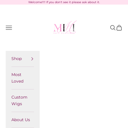
Skip to content
Welcome!!!! If you don't see it please ask about it.
MimiHairBoutique
Navigation menu
Search
Cart
Shop
Most
Loved
Custom
Wigs
About Us