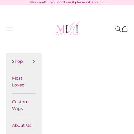
Skip to content
Welcome!!!! If you don't see it please ask about it.
MimiHairBoutique
Navigation menu
Search
Cart
Shop
Most
Loved
Custom
Wigs
About Us