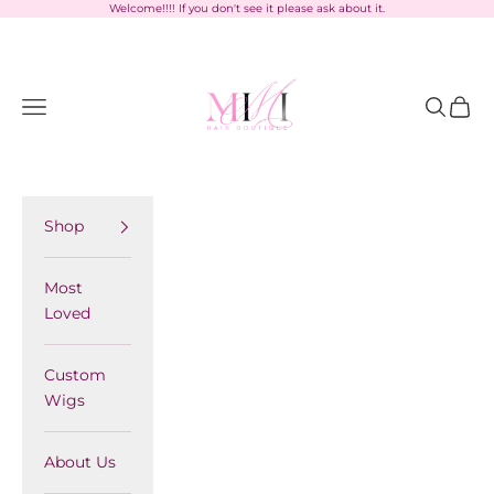
Skip to content
Welcome!!!! If you don't see it please ask about it.
MimiHairBoutique
Navigation menu
Search
Cart
Shop
Most
Loved
Custom
Wigs
About Us